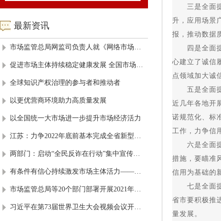
三是全面提升
升，应用场景
最新资讯
报，推动数据
市场监管总局网监司负责人就《网络市场监管与服务示范区创建管理办法（试行）》及其配套评估指标体系答记者问
四是全面提升
心建立了诚信
促进市场主体持续稳定健康发展 全国市场监管系统登记注册工作会议召开
点领域加大诚
全球知识产权治理的参与者和推动者
五是全面提升
以更优营商环境助力高质量发展
近几年各地开
诺规范化、标
以全国统一大市场进一步提升市场经济活力
工作，力争信
江苏：力争2022年底前基本完成全省新型农业经营主体信用建档评级全覆盖
六是全面提升
两部门：启动“全民反诈在行动”集中宣传月活动
措施，要瞄准
有条件有信心持续激发市场主体活力——访市场监管总局党组成员、副局长蒲淳
信用为基础的
七是全面提升
市场监管总局等20个部门部署开展2021年全国“质量月”活动
省市要积极推
习近平在第73届世界卫生大会视频会议开幕式上致辞
量发展。