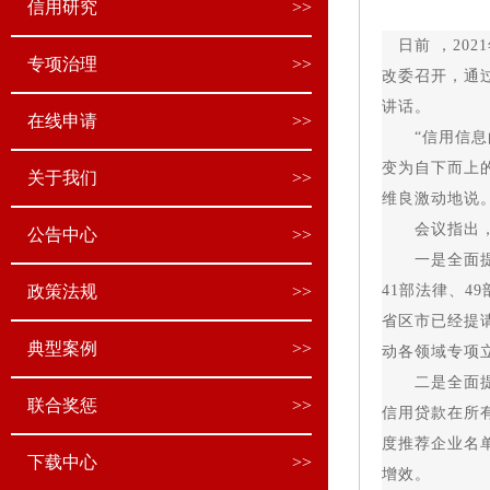
信用研究
>>
日前 ，20
专项治理
>>
改委召开，通
讲话。
在线申请
>>
“信用信息的
变为自下而上
关于我们
>>
维良激动地说
会议指出，为
公告中心
>>
一是全面提升
政策法规
>>
41部法律、4
省区市已经提
典型案例
>>
动各领域专项
二是全面提升
联合奖惩
>>
信用贷款在所
度推荐企业名
下载中心
>>
增效。